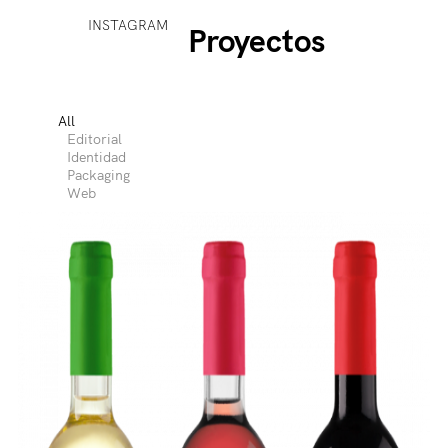
INSTAGRAM
Proyectos
All
Editorial
Identidad
Packaging
Web